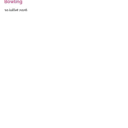
Bowling
30 juillet 2026
Sortie au glacier
14 juillet 2026