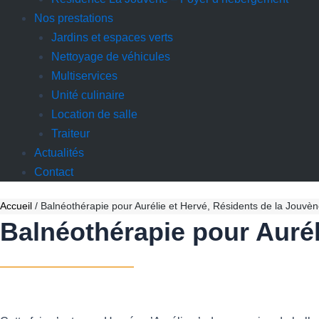
Nos prestations
Jardins et espaces verts
Nettoyage de véhicules
Multiservices
Unité culinaire
Location de salle
Traiteur
Actualités
Contact
Accueil
/
Balnéothérapie pour Aurélie et Hervé, Résidents de la Jouvè
Balnéothérapie pour Aurél