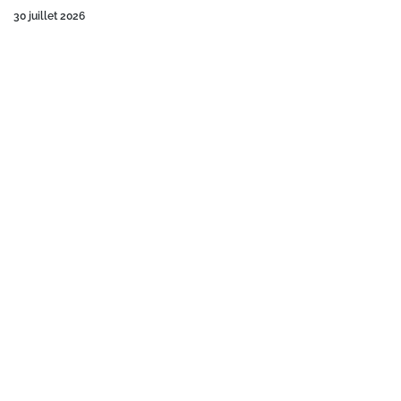
30 juillet 2026
Sortie au glacier
14 juillet 2026