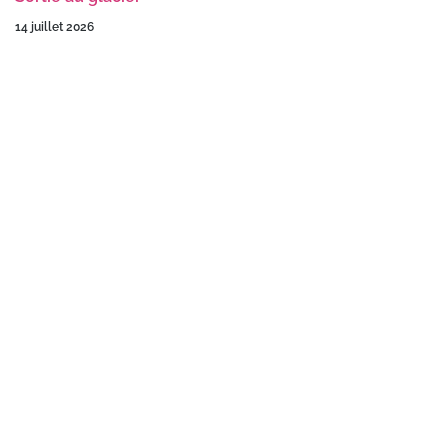
14 juillet 2026
Liens utiles
unapei.org
nexem.fr
Nos coordonnées