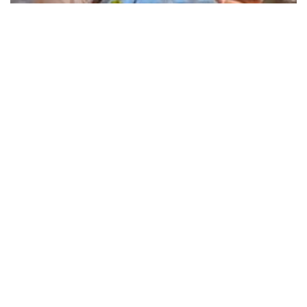
Sortie au glacier
14 juillet 2026
Liens utiles
unapei.org
nexem.fr