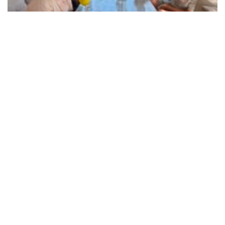
Sortie au glacier
14 juillet 2026
Liens utiles
unapei.org
nexem.fr