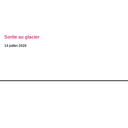
Sortie au glacier
14 juillet 2026
Liens utiles
unapei.org
nexem.fr