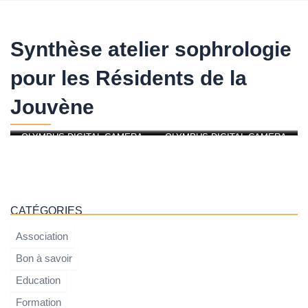
Synthèse atelier sophrologie
pour les Résidents de la
Jouvène
OLYMPUS DIGITAL CAMERA
OLYMPUS DIGITAL CAMERA
OLYMPUS DIGITAL CAMERA
OLYMPUS DIGITAL CAMERA
OLYMPUS DIGITAL CAMERA
OLYMPUS DIGITAL CAMERA
CATÉGORIES
Association
Bon à savoir
Education
Formation